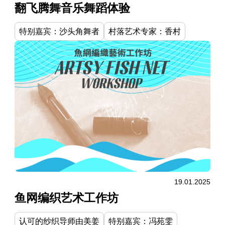
翻飞腾舞音乐舞蹈体验
特别嘉宾：沙头角舞者
村落艺术专家：香村
19.01.2025
鱼网编织艺术工作坊
认可的纱织导师由美姜
特别嘉宾：冯苑雯