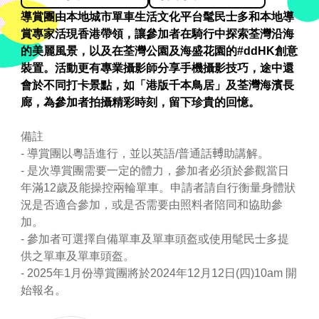
導賞團由本地城市單車生活文化平台髦民士多和本地導
賞專家活現香港帶領，讓參加者在騎行中探索荃灣沿海
的美麗風景，以及在荃灣公園及海盛花園的#ddHK創意
裝置。活動更有專業攝影師分享手機攝影技巧，途中還
會於不同打卡景點，如「港版千本鳥居」及荃灣海濱長
廊，為參加者拍攝精彩時刻，留下珍貴的回憶。
備註
- 導賞團以粵語進行，並以英語/普通話𨍭助講解。
- 是次導賞團需要一定的體力，參加者必須於參觀當日
年滿12歲及能操控兩輪單車。申請者請自行衡量身體狀
況是否適合參加，或是否需要由照料者陪同和協助參
加。
- 參加者可選擇自備單車及單車頭盔或使用髦民士多提
供之單車及單車頭盔。
- 2025年1月份導賞團將於2024年12月12日(四)10am 開
始報名。