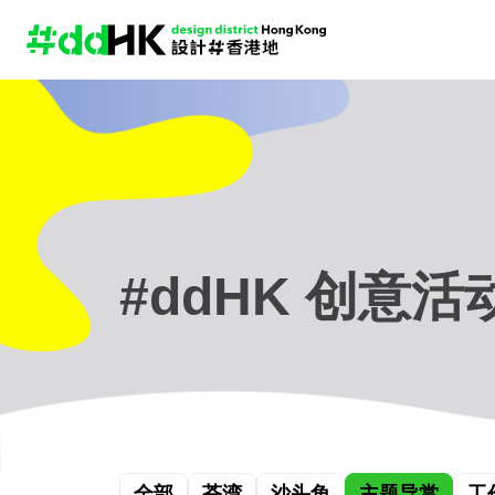
#ddHK 创意活
全部
荃湾
沙头角
主题导赏
工