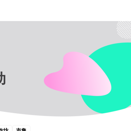
动
作坊
市集