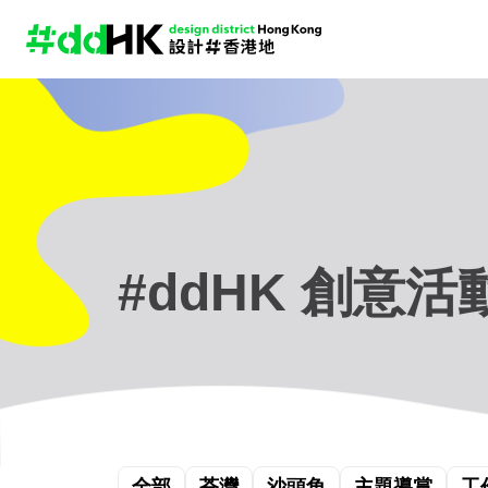
#ddHK 創意活
全部
荃灣
沙頭角
主題導賞
工