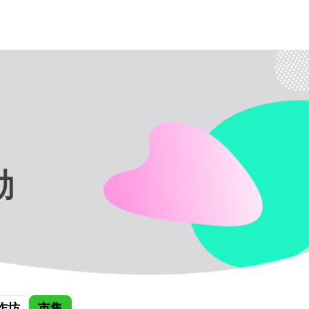
動
作坊
市集