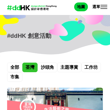
選單
地圖
#ddHK 創意活動
全部
荃灣
沙頭角
主題導賞
工作坊
市集