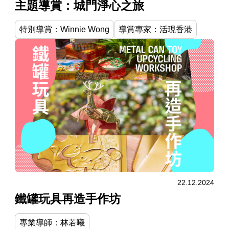
主題導賞：城門淨心之旅
特別導賞：Winnie Wong
導賞專家：活現香港
22.12.2024
鐵罐玩具再造手作坊
專業導師：林若曦